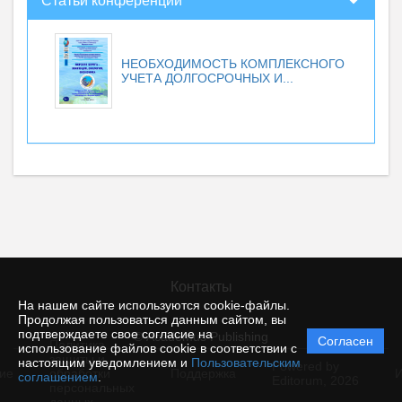
Статьи конференций
НЕОБХОДИМОСТЬ КОМПЛЕКСНОГО
УЧЕТА ДОЛГОСРОЧНЫХ И...
Контакты
На нашем сайте используются cookie-файлы.
Продолжая пользоваться данным сайтом, вы
подтверждаете свое согласие на
© Academus Publishing
Согласен
Политика
использование файлов cookie в соответствии с
защиты и
настоящим уведомлением и
Пользовательским
Powered by
ие
обработки
Поддержка
И
соглашением
.
Editorum,
2026
персональных