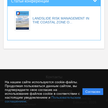
Статьи конференций
LANDSLIDE RISK MANAGEMENT IN
THE COASTAL ZONE O...
Контакты
На нашем сайте используются cookie-файлы.
Продолжая пользоваться данным сайтом, вы
подтверждаете свое согласие на
© Academus Publishing
Согласен
Политика
использование файлов cookie в соответствии с
защиты и
настоящим уведомлением и
Пользовательским
Powered by
ие
обработки
Поддержка
И
соглашением
.
Editorum,
2026
персональных