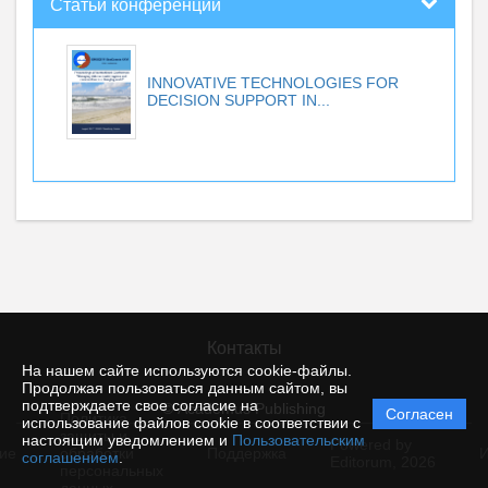
Статьи конференций
INNOVATIVE TECHNOLOGIES FOR
DECISION SUPPORT IN...
Контакты
На нашем сайте используются cookie-файлы.
Продолжая пользоваться данным сайтом, вы
подтверждаете свое согласие на
© Academus Publishing
Согласен
Политика
использование файлов cookie в соответствии с
защиты и
настоящим уведомлением и
Пользовательским
Powered by
ие
обработки
Поддержка
И
соглашением
.
Editorum,
2026
персональных