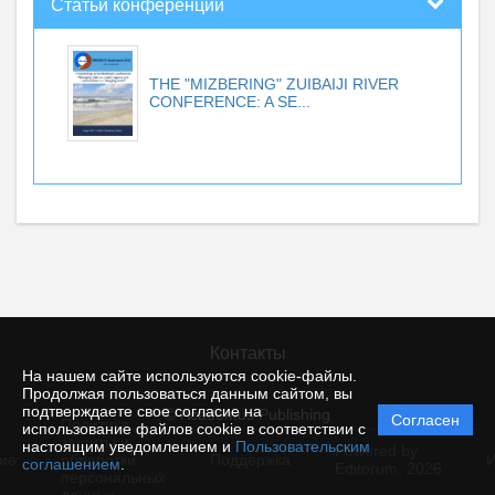
Статьи конференций
THE "MIZBERING" ZUIBAIJI RIVER
CONFERENCE: A SE...
Контакты
На нашем сайте используются cookie-файлы.
Продолжая пользоваться данным сайтом, вы
подтверждаете свое согласие на
© Academus Publishing
Согласен
Политика
использование файлов cookie в соответствии с
защиты и
настоящим уведомлением и
Пользовательским
Powered by
ие
обработки
Поддержка
И
соглашением
.
Editorum,
2026
персональных