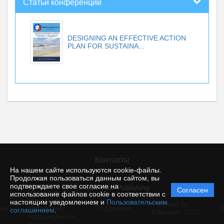
Статьи конференций
DESIGNING AN EFFECTIVE ACTION
PLAN FOR SUSTAINA...
Контакты
На нашем сайте используются cookie-файлы.
Продолжая пользоваться данным сайтом, вы
подтверждаете свое согласие на
© Academus Publishing
Согласен
Политика
использование файлов cookie в соответствии с
защиты и
настоящим уведомлением и
Пользовательским
Powered by
ие
обработки
Поддержка
И
соглашением
.
Editorum,
2026
персональных