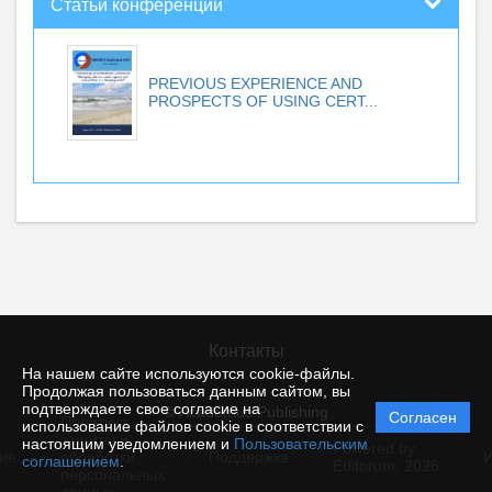
Статьи конференций
PREVIOUS EXPERIENCE AND
PROSPECTS OF USING CERT...
Контакты
На нашем сайте используются cookie-файлы.
Продолжая пользоваться данным сайтом, вы
подтверждаете свое согласие на
© Academus Publishing
Согласен
Политика
использование файлов cookie в соответствии с
защиты и
настоящим уведомлением и
Пользовательским
Powered by
ие
обработки
Поддержка
И
соглашением
.
Editorum,
2026
персональных