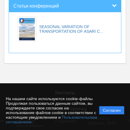
Статьи конференций
SEASONAL VARIATION OF
TRANSPORTATION OF ASARI C...
Контакты
На нашем сайте используются cookie-файлы.
Продолжая пользоваться данным сайтом, вы
подтверждаете свое согласие на
© Academus Publishing
Согласен
Политика
использование файлов cookie в соответствии с
защиты и
настоящим уведомлением и
Пользовательским
Powered by
ие
обработки
Поддержка
И
соглашением
.
Editorum,
2026
персональных