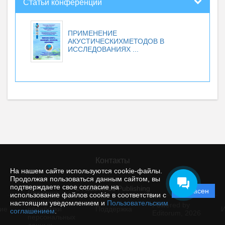
Статьи конференций
ПРИМЕНЕНИЕ
АКУСТИЧЕСКИХМЕТОДОВ В
ИССЛЕДОВАНИЯХ ...
Контакты
На нашем сайте используются cookie-файлы.
Продолжая пользоваться данным сайтом, вы
подтверждаете свое согласие на
© Academus Publishing
Согласен
Политика
использование файлов cookie в соответствии с
защиты и
настоящим уведомлением и
Пользовательским
Powered by
ие
обработки
Поддержка
И
соглашением
.
Editorum,
2026
персональных