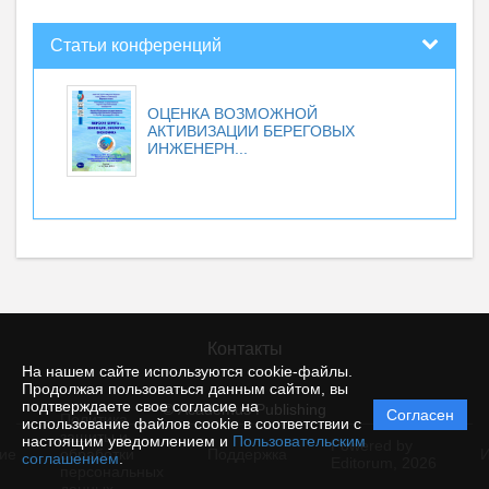
Статьи конференций
ОЦЕНКА ВОЗМОЖНОЙ
АКТИВИЗАЦИИ БЕРЕГОВЫХ
ИНЖЕНЕРН...
Контакты
На нашем сайте используются cookie-файлы.
Продолжая пользоваться данным сайтом, вы
подтверждаете свое согласие на
© Academus Publishing
Согласен
Политика
использование файлов cookie в соответствии с
защиты и
настоящим уведомлением и
Пользовательским
Powered by
ие
обработки
Поддержка
И
соглашением
.
Editorum,
2026
персональных