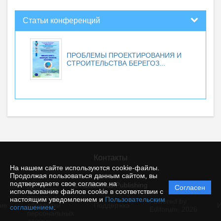
Статьи конференций
ПРОБЛЕМЫ ПРОЕКТИРОВАНИЯ И
СТРОИТЕЛЬСТВА БЕРЕГОЗ...
Контакты
На нашем сайте используются cookie-файлы.
Продолжая пользоваться данным сайтом, вы
подтверждаете свое согласие на
© Academus Publishing
Согласен
Политика
использование файлов cookie в соответствии с
защиты и
настоящим уведомлением и
Пользовательским
Powered by
ие
обработки
Поддержка
И
соглашением
.
Editorum,
2026
персональных