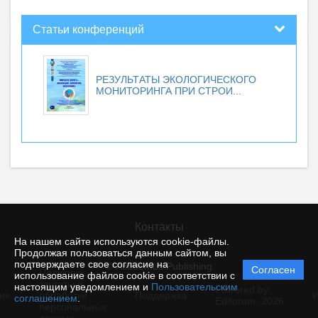
Статьи конференций
РЕЗУЛЬТАТЫ ЭКОЛОГИЧЕСКОГО
МОНИТОРИНГА ПРИ СТРОИ...
Контакты
На нашем сайте используются cookie-файлы.
Продолжая пользоваться данным сайтом, вы
подтверждаете свое согласие на
© Academus Publishing
Согласен
Политика
использование файлов cookie в соответствии с
защиты и
настоящим уведомлением и
Пользовательским
Powered by
ие
обработки
Поддержка
И
соглашением
.
Editorum,
2026
персональных