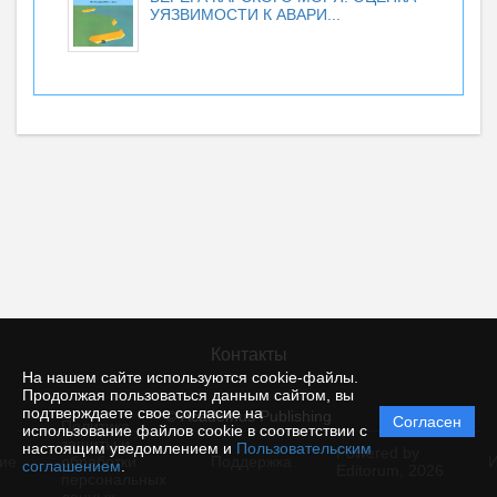
УЯЗВИМОСТИ К АВАРИ...
Контакты
На нашем сайте используются cookie-файлы.
Продолжая пользоваться данным сайтом, вы
подтверждаете свое согласие на
© Academus Publishing
Согласен
Политика
использование файлов cookie в соответствии с
защиты и
настоящим уведомлением и
Пользовательским
Powered by
ие
обработки
Поддержка
И
соглашением
.
Editorum,
2026
персональных