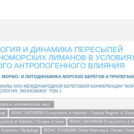
ОГИЯ И ДИНАМИКА ПЕРЕСЫПЕЙ
НОМОРСКИХ ЛИМАНОВ В УСЛОВИЯ
ОГО АНТРОПОГЕННОГО ВЛИЯНИЯ
, МОРФО- И ЛИТОДИНАМИКА МОРСКИХ БЕРЕГОВ И ПРИЛЕГА
ИАЛЫ XXIV МЕЖДУНАРОДНОЙ БЕРЕГОВОЙ КОНФЕРЕНЦИИ "МОРС
ОЛОГИЯ, ЭКОНОМИКА" ТОМ 1
просы экономических наук  
ogy
BISAC NAT045050 Ecosystems & Habitats / Coastal Regions & Shore
stems & Habitats / Oceans & Seas
BISAC NAT045030 Ecosystems & Hab
Sciences / Hydrology
BISAC SCI092000 Global Warming & Climate Chan