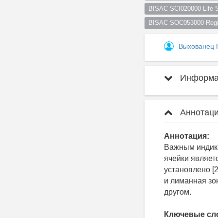
BISAC SCI020000 Life S
BISAC SOC053000 Regio
Выхованец Г
Информац
Аннотаци
Аннотация:
Важным индика
ячейки являет
установлено [2
и лиманная зо
другом.
Ключевые сл