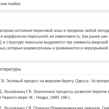
кая ячейка
тором состояния береговой зоны в пределах любой литод
ся морфология пересыпей, ее изменчивость. Как ранее уже
], в структуре пересыпи выделяется три элемента (морской
ны), которые взаимосвязаны и развиваются в неразрывной 
итературы
.В. Эоловый процесс на морском берегу. Одесса : Астропринт
Д., Выхованец Г.В. Экзогенные процессы развития берегов 
 Черного моря. М. : Недра, 1989. 198 с.
Д., Выхованец Г.В. Природа Причерноморских лиманов. Оде