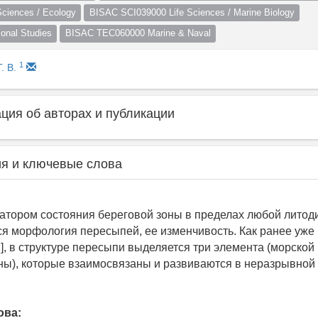
ciences / Ecology
BISAC SCI039000 Life Sciences / Marine Biology
nal Studies
BISAC TEC060000 Marine & Naval
1
. В.
ия об авторах и публикации
я и ключевые слова
тором состояния береговой зоны в пределах любой литод
ся морфология пересыпей, ее изменчивость. Как ранее уже
], в структуре пересыпи выделяется три элемента (морской
ны), которые взаимосвязаны и развиваются в неразрывной 
ова: