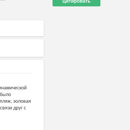
Цитировать
инамической
 было
 пляж, эоловая
связи друг с