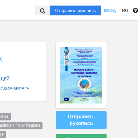
Отправить рукопись
ВХОД
RU
Х
ЮЩЕЙ
КИЕ БЕРЕГА -
Отправить
lines
рукопись
itats / Polar Regions
ge