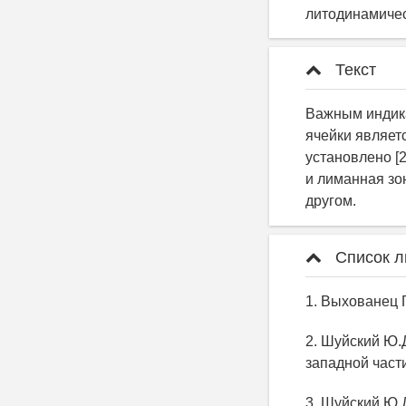
литодинамичес
Текст
Важным индика
ячейки являет
установлено [2
и лиманная зо
другом.
Список л
1. Выхованец Г
2. Шуйский Ю.
западной части
3. Шуйский Ю.