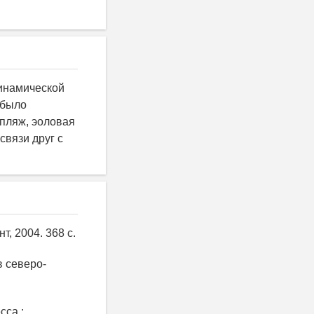
инамической
 было
 пляж, эоловая
связи друг с
, 2004. 368 с.
в северо-
сса :