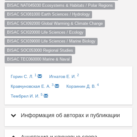
BISAC NAT045030 Ecosystems & Habitats / Polar Regions
BISAC SCI081000 Earth Sciences / Hydrology
BISAC SCI092000 Global Warming & Climate Change
BISAC SCI020000 Life Sciences / Ecology
BISAC SCI039000 Life Sciences / Marine Biology
BISAC SOC053000 Regional Studies
BISAC TEC060000 Marine & Naval
1
2
Горин С. Л.
Игнатов Е. И.
3
4
Кравчуновская Е. А.
Корзинин Д. В.
5
Тембрел И. И.
Информация об авторах и публикации
Аннотация и ключевые слова