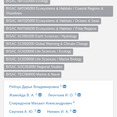
BISAC NAT010000 Ecology
BISAC NAT045050 Ecosystems & Habitats / Coastal Regions & 
Shorelines
BISAC NAT025000 Ecosystems & Habitats / Oceans & Seas
BISAC NAT045030 Ecosystems & Habitats / Polar Regions
BISAC SCI081000 Earth Sciences / Hydrology
BISAC SCI092000 Global Warming & Climate Change
BISAC SCI020000 Life Sciences / Ecology
BISAC SCI039000 Life Sciences / Marine Biology
BISAC SOC053000 Regional Studies
BISAC TEC060000 Marine & Naval
1
Рябчук Дарья Владимировна
2
3
Жамойда В. А.
Леонтьев И. О.
4
Спиридонов Михаил Александрович
5
6
Сергеев А. Ю.
Неевин И. А.