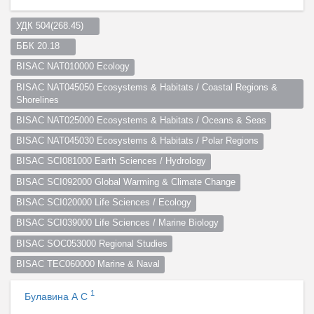
УДК 504(268.45)    
ББК 20.18    
BISAC NAT010000 Ecology
BISAC NAT045050 Ecosystems & Habitats / Coastal Regions & 
Shorelines
BISAC NAT025000 Ecosystems & Habitats / Oceans & Seas
BISAC NAT045030 Ecosystems & Habitats / Polar Regions
BISAC SCI081000 Earth Sciences / Hydrology
BISAC SCI092000 Global Warming & Climate Change
BISAC SCI020000 Life Sciences / Ecology
BISAC SCI039000 Life Sciences / Marine Biology
BISAC SOC053000 Regional Studies
BISAC TEC060000 Marine & Naval
1
Булавина А С