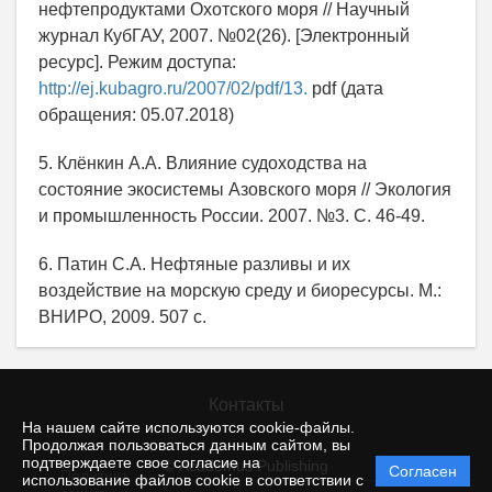
нефтепродуктами Охотского моря // Научный
журнал КубГАУ, 2007. №02(26). [Электронный
ресурс]. Режим доступа:
http://ej.kubagro.ru/2007/02/pdf/13.
pdf (дата
обращения: 05.07.2018)
5. Клёнкин A.A. Влияние судоходства на
состояние экосистемы Азовского моря // Экология
и промышленность России. 2007. №3. С. 46-49.
6. Патин С.А. Нефтяные разливы и их
воздействие на морскую среду и биоресурсы. М.:
ВНИРО, 2009. 507 с.
Контакты
На нашем сайте используются cookie-файлы.
Продолжая пользоваться данным сайтом, вы
подтверждаете свое согласие на
© Academus Publishing
Согласен
Политика
использование файлов cookie в соответствии с