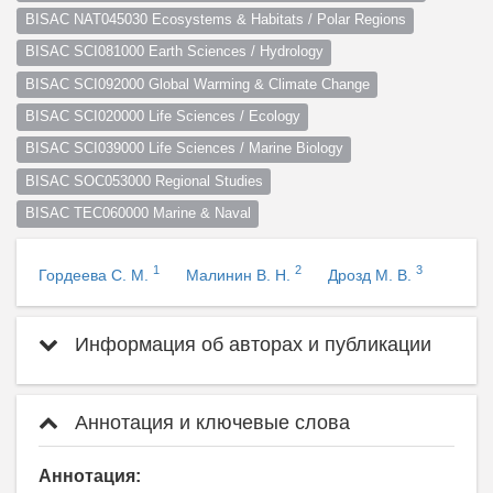
BISAC NAT045030 Ecosystems & Habitats / Polar Regions
BISAC SCI081000 Earth Sciences / Hydrology
BISAC SCI092000 Global Warming & Climate Change
BISAC SCI020000 Life Sciences / Ecology
BISAC SCI039000 Life Sciences / Marine Biology
BISAC SOC053000 Regional Studies
BISAC TEC060000 Marine & Naval
1
2
3
Гордеева С. М.
Малинин В. Н.
Дрозд М. В.
Информация об авторах и публикации
Аннотация и ключевые слова
Аннотация: