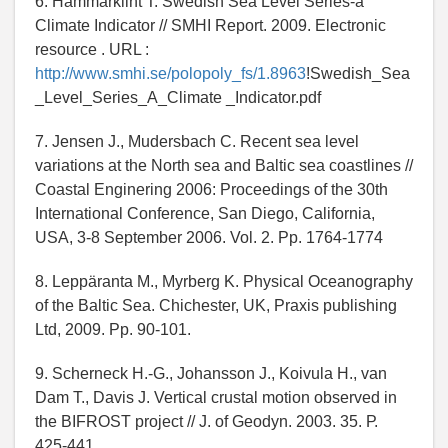
6. Hammarklint T. Swedish Sea Level Series-a
Climate Indicator // SMHI Report. 2009. Electronic
resource . URL :
http://www.smhi.se/polopoly_fs/1.8963
!Swedish_Sea
_Level_Series_A_Climate _Indicator.pdf
7. Jensen J., Mudersbach C. Recent sea level
variations at the North sea and Baltic sea coastlines //
Coastal Enginering 2006: Proceedings of the 30th
International Conference, San Diego, California,
USA, 3-8 September 2006. Vol. 2. Pp. 1764-1774
8. Leppäranta M., Myrberg K. Physical Oceanography
of the Baltic Sea. Chichester, UK, Praxis publishing
Ltd, 2009. Pр. 90-101.
9. Scherneck H.-G., Johansson J., Koivula H., van
Dam T., Davis J. Vertical crustal motion observed in
the BIFROST project // J. of Geodyn. 2003. 35. Р.
425-441.