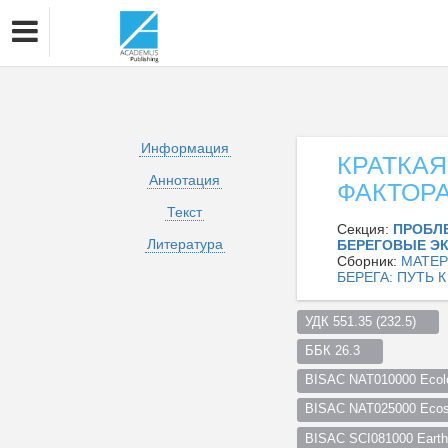
Информация
КРАТКА
Аннотация
ФАКТОР
Текст
Секция:
ПРОБЛ
Литература
БЕРЕГОВЫЕ Э
Сборник:
МАТЕР
БЕРЕГА: ПУТЬ 
УДК 551.35 (232.5)    
ББК 26.3    
BISAC NAT010000 Ecol
BISAC NAT025000 Ecosy
BISAC SCI081000 Earth 