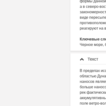
формы данной 
а в северо-во
закономерност
виде пересыпе
противоположн
реагируют на 
Ключевые сл
Черное море, 
Текст
В пределах ис
областью Дуна
наносов являе
больше наносо
рек фактическ
аккумулятивны
поле ветро-во