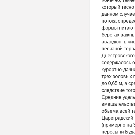
Конечно, таки
который тесно
данном случае
потока опреде
формы питаютс
берегах важн
авандюн, в чи
песчаной терр
Днестровского
содержалось о
курортно-дачн
трех эоловых 
до 0,65 м, а с
следствие тог
Средние удель
вмешательства
объема всей т
Цареградский 
(примерно на 
пересыпи Будак