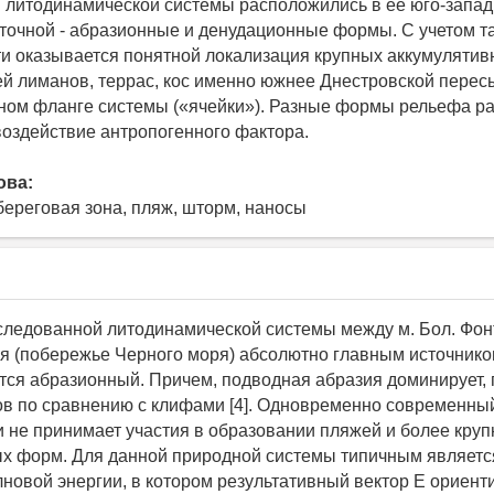
литодинамической системы расположились в ее юго-запад
сточной - абразионные и денудационные формы. С учетом т
и оказывается понятной локализация крупных аккумуляти
й лиманов, террас, кос именно южнее Днестровской перес
ом фланге системы («ячейки»). Разные формы рельефа р
воздействие антропогенного фактора.
ова:
береговая зона, пляж, шторм, наносы
следованной литодинамической системы между м. Бол. Фон
я (побережье Черного моря) абсолютно главным источник
тся абразионный. Причем, подводная абразия доминирует,
в по сравнению с клифами [4]. Одновременно современны
и не принимает участия в образовании пляжей и более кру
х форм. Для данной природной системы типичным являетс
лновой энергии, в котором результативный вектор Е ориент