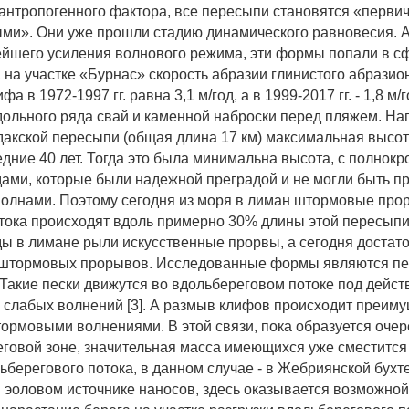
антропогенного фактора, все пересыпи становятся «перви
ми». Они уже прошли стадию динамического равновесия. 
ейшего усиления волнового режима, эти формы попали в с
 на участке «Бурнас» скорость абразии глинистого абразио
а в 1972-1997 гг. равна 3,1 м/год, а в 1999-2017 гг. - 1,8 м/
ольного ряда свай и каменной наброски перед пляжем. На
акской пересыпи (общая длина 17 км) максимальная высот
ледние 40 лет. Тогда это была минимальна высота, с полнок
ами, которые были надежной преградой и не могли быть 
олнами. Поэтому сегодня из моря в лиман штормовые пр
тока происходят вдоль примерно 30% длины этой пересыпи
ы в лимане рыли искусственные прорвы, а сегодня достато
 штормовых прорывов. Исследованные формы являются пес
. Такие пески движутся во вдольбереговом потоке под дейст
 слабых волнений [3]. А размыв клифов происходит преим
ормовыми волнениями. В этой связи, пока образуется оче
еговой зоне, значительная масса имеющихся уже сместится
ьберегового потока, в данном случае - в Жебриянской бухт
 эоловом источнике наносов, здесь оказывается возможно