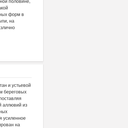
ной половине,
акой
вных форм в
ыпи, на
азлично
тан и устьевой
ом береговых
 поставляя
й аллювий из
пных
я усиленное
ирован на