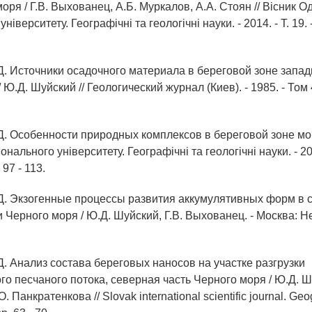
оря / Г.В. Выхованец, А.Б. Муркалов, А.А. Стоян // Вісник О
ніверситету. Географічні та геологічні науки. - 2014. - Т. 19. - 
Д. Источники осадочного материала в береговой зоне запад
Ю.Д. Шуйский // Геологический журнал (Киев). - 1985. - Том 4
Д. Особенности природных комплексов в береговой зоне мор
нального університету. Географічні та геологічні науки. - 201
 97 - 113.
Д. Экзогенные процессы развития аккумулятивных форм в 
 Черного моря / Ю.Д. Шуйский, Г.В. Выхованец. - Москва: Не
Д. Анализ состава береговых наносов на участке разгрузки
о песчаного потока, северная часть Черного моря / Ю.Д. Шу
 Панкратенкова // Slovak international scientific journal. Geo