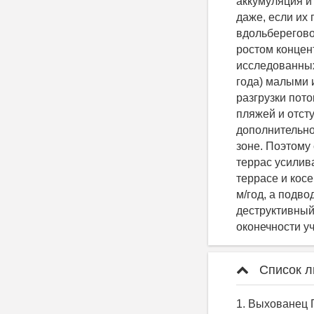
аккумуляция и
даже, если их
вдольберегово
ростом концент
исследованных
года) малыми 
разгрузки пот
пляжей и отст
дополнительно
зоне. Поэтому
террас усилив
террасе и кос
м/год, а подв
деструктивный
оконечности уч
Список л
1. Выхованец 