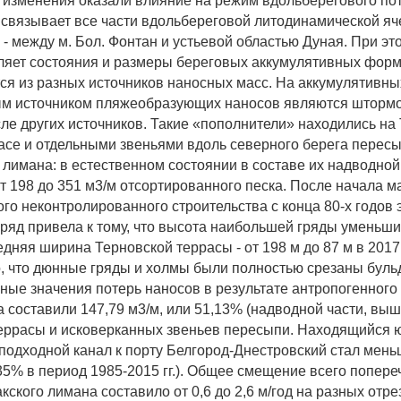
е изменения оказали влияние на режим вдольберегового пот
 связывает все части вдольбереговой литодинамической ячей
 - между м. Бол. Фонтан и устьевой областью Дуная. При э
ляет состояния и размеры береговых аккумулятивных форм
я из разных источников наносных масс. На аккумулятивны
ым источником пляжеобразующих наносов являются штор
сле других источников. Такие «пополнители» находились на
асе и отдельными звеньями вдоль северного берега перес
 лимана: в естественном состоянии в составе их надводной
т 198 до 351 м3/м отсортированного песка. После начала м
ого неконтролированного строительства с конца 80-х годов 
гряд привела к тому, что высота наибольшей гряды уменьши
редняя ширина Терновской террасы - от 198 м до 87 м в 2017 
о, что дюнные гряды и холмы были полностью срезаны буль
ные значения потерь наносов в результате антропогенного
 составили 147,79 м3/м, или 51,13% (надводной части, выш
еррасы и исковерканных звеньев пересыпи. Находящийся 
подходной канал к порту Белгород-Днестровский стал мень
35% в период 1985-2015 гг.). Общее смещение всего попер
ского лимана составило от 0,6 до 2,6 м/год на разных отре