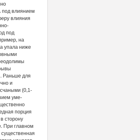
чно
А под влиянием
феру влияния
нно-
год под
пример, на
а упала ниже
ровными
преодолимы
орывы
. Раньше для
чно и
чаными (0,1-
вием уме-
ущественно
редная порция
 в сторону
е. При главном
й существенная