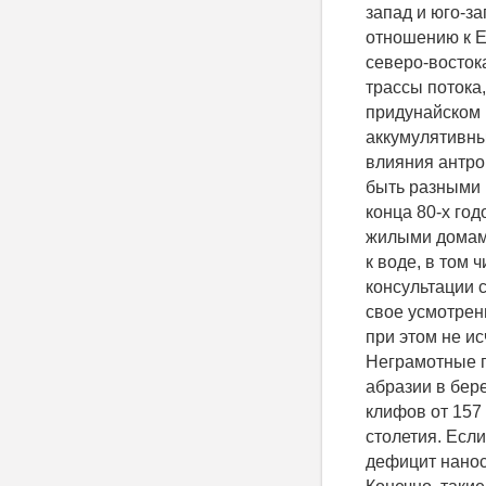
запад и юго-з
отношению к Е
северо-востока
трассы потока
придунайском 
аккумулятивны
влияния антро
быть разными 
конца 80-х го
жилыми домами
к воде, в том
консультации 
свое усмотрен
при этом не и
Неграмотные п
абразии в бер
клифов от 157 
столетия. Если
дефицит нанос