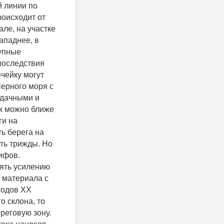
й линии по
роисходит от
але, на участке
ападнее, в
рупные
последствия
чейку могут
Черного моря с
 дачными и
к можно ближе
ги на
ь берега на
ить трижды. Но
ифов.
ять усилению
 материала с
 годов ХХ
о склона, то
реговую зону.