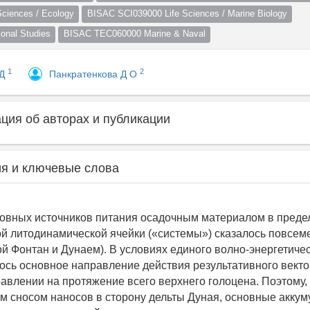
ciences / Ecology
BISAC SCI039000 Life Sciences / Marine Biology
nal Studies
BISAC TEC060000 Marine & Naval
1
2
 Д
Панкратенкова Д О
ия об авторах и публикации
я и ключевые слова
овных источников питания осадочным материалом в преде
й литодинамической ячейки («системы») сказалось повсем
 Фонтан и Дунаем). В условиях единого волно-энергетичес
ось основное направление действия результативного вектор
авлении на протяжение всего верхнего голоцена. Поэтому, 
м сносом наносов в сторону дельты Дуная, основные акку