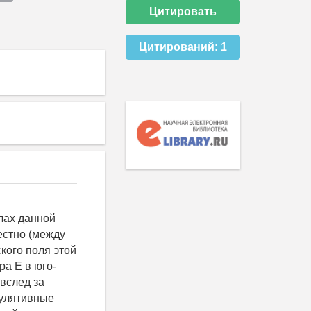
Цитировать
Цитирований:
1
лах данной
естно (между
кого поля этой
а Е в юго-
вслед за
мулятивные