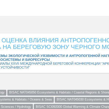
Я ОЦЕНКА ВЛИЯНИЯ АНТРОПОГЕНН
А НА БЕРЕГОВУЮ ЗОНУ ЧЕРНОГО М
ЕМЫ ЭКОЛОГИЧЕСКОЙ УЯЗВИМОСТИ И АНТРОПОГЕННОЙ НАГ
КОСИСТЕМЫ И БИОРЕСУРСЫ
ИАЛЫ XXVII МЕЖДУНАРОДНОЙ БЕРЕГОВОЙ КОНФЕРЕНЦИИ "АР
К УСТОЙЧИВОСТИ"
ogy
BISAC NAT045050 Ecosystems & Habitats / Coastal Regions & Shore
stems & Habitats / Oceans & Seas
BISAC NAT045030 Ecosystems & Hab
Sciences / Hydrology
BISAC SCI092000 Global Warming & Climate Chan