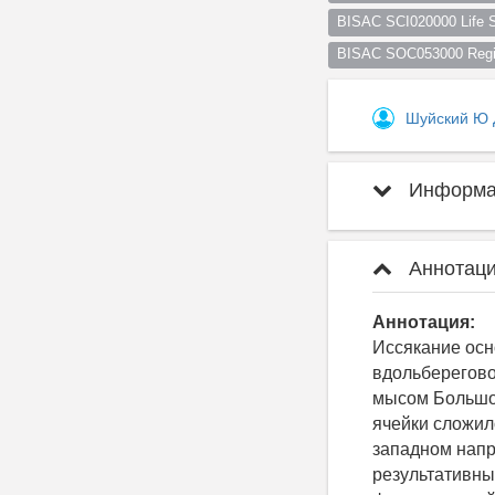
BISAC SCI020000 Life S
BISAC SOC053000 Regio
Шуйский Ю
Информац
Аннотаци
Аннотация:
Иссякание осн
вдольберегово
мысом Большой
ячейки сложил
западном напр
результативны