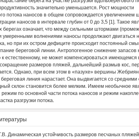
 нарастание берега на участке разгрузки вдольберегового 
 продуктивность значительно уменьшается. Рост мощности
го потока наносов в общем сопровождается увеличением 
рации наносов в интервале глубин от 0 до 3,5 [1]. Такое яв
 берегах означает, что между сильными штормами (промежу
и умеренными волнениями наносы продолжают двигаться н
ока, но при их остром дефиците происходит постоянный смы
упание береговой линии. Антропогенное снижение запасов 
 к естественному, не может компенсироваться имеющемся 
 сокращение размеров пляжей, дальнейший размыв кос, пе
ается. Однако, при всем этом в «пазухе» вершины Жебриян
е береговая линия нарастает. Она выдвигается со средними 
одный склон становится более мелким. Имеем необычное яв
 режим по основной части потока наносов и режим накопле
астка разгрузки потока.
итературы
Г.В. Динамическая устойчивость размеров песчаных пляжей