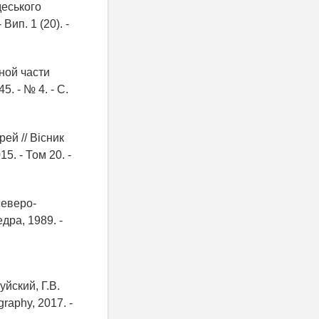
деського
Вип. 1 (20). -
ной части
5. - № 4. - С.
ей // Вісник
5. - Том 20. -
северо-
дра, 1989. -
йский, Г.В.
graphy, 2017. -