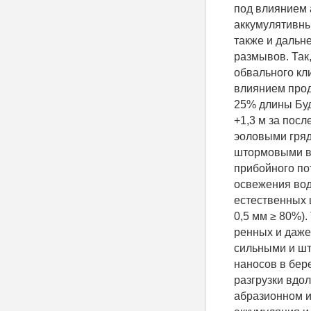
под влиянием 
аккумулятивны
также и дальн
размывов. Так,
обвального клиф
влиянием прод
25% длины Буд
+1,3 м за пос
эоловыми гряд
штормовыми в
прибойного по
освежения вод
естественных
0,5 мм ≥ 80%)
ренных и даже
сильными и шт
наносов в бер
разгрузки вдол
абразионном и