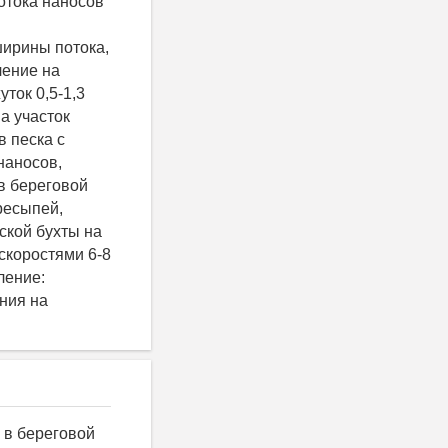
потока наносов
ширины потока,
ление на
ток 0,5-1,3
а участок
в песка с
наносов,
в береговой
ресыпей,
ской бухты на
скоростями 6-8
ление:
ния на
 в береговой