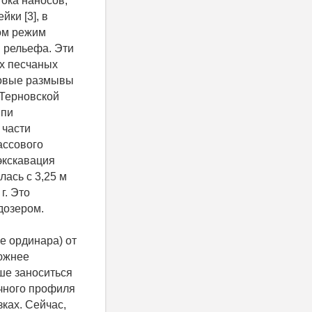
ока наносов,
ки [3], в
том режим
 рельефа. Эти
х песчаных
мовые размывы
 Терновской
ыпи
 части
ассового
экскавация
лась с 3,25 м
г. Это
дозером.
е ординара) от
южнее
ше заноситься
ечного профиля
зках. Сейчас,