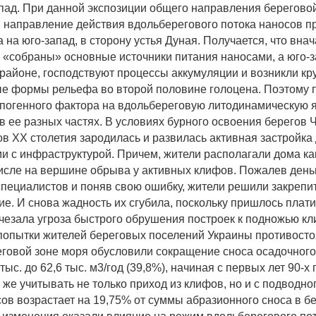
апад. При данной экспозиции общего направления берегово
 направление действия вдольберегового потока наносов п
 на юго-запад, в сторону устья Дуная. Получается, что внач
, «собраны» основные источники питания наносами, а юго-з
районе, господствуют процессы аккумуляции и возникли к
е формы рельефа во второй половине голоцена. Поэтому 
погенного фактора на вдольбереговую литодинамическую я
в ее разных частях. В условиях бурного освоения берегов 
дов ХХ столетия зародилась и развилась активная застройка
 с инфраструктурой. Причем, жители располагали дома ка
 числе на вершине обрыва у активных клифов. Пожалев день
специалистов и поняв свою ошибку, жители решили закрепит
ие. И снова жадность их сгубила, поскольку пришлось плат
счезала угроза быстрого обрушения построек к подножью кл
опытки жителей береговых поселений Украины противосто
еговой зоне моря обусловили сокращение сноса осадочного
тыс. до 62,6 тыс. м3/год (39,8%), начиная с первых лет 90-х
 же учитывать не только приход из клифов, но и с подводног
ов возрастает на 19,75% от суммы абразионного сноса в бе