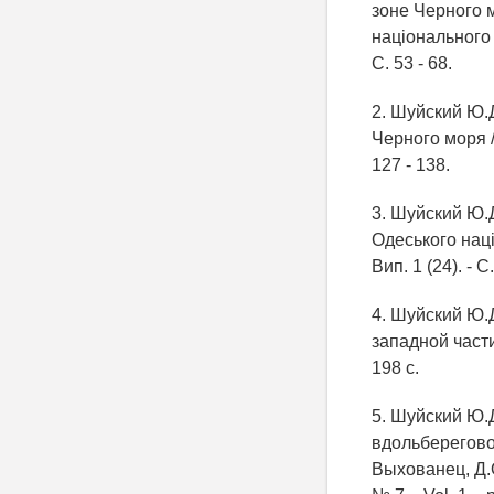
зоне Черного м
національного у
С. 53 - 68.
2. Шуйский Ю.
Черного моря / 
127 - 138.
3. Шуйский Ю.
Одеського націо
Вип. 1 (24). - С.
4. Шуйский Ю.
западной части
198 с.
5. Шуйский Ю.
вдольбереговог
Выхованец, Д.О.