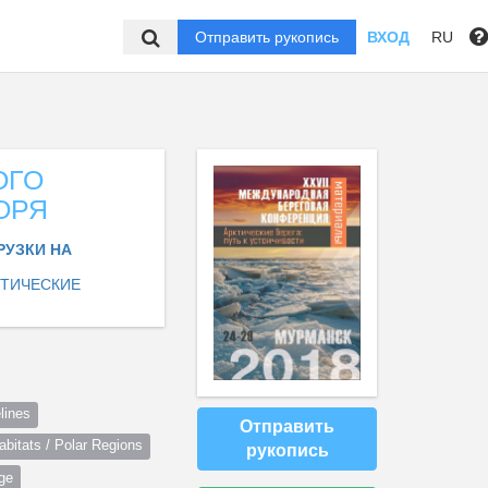
Отправить рукопись
ВХОД
RU
ОГО
ОРЯ
РУЗКИ НА
КТИЧЕСКИЕ
lines
Отправить
itats / Polar Regions
рукопись
ge