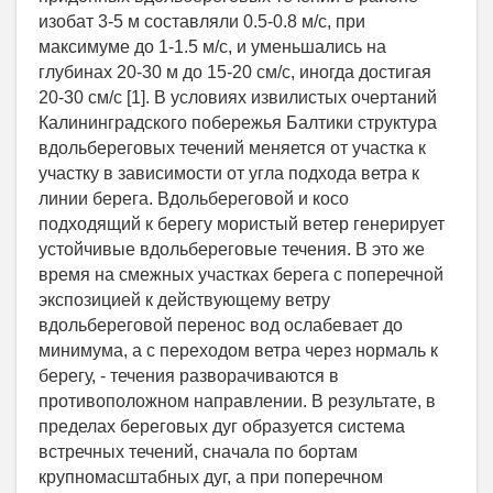
изобат 3-5 м составляли 0.5-0.8 м/с, при
максимуме до 1-1.5 м/с, и уменьшались на
глубинах 20-30 м до 15-20 см/с, иногда достигая
20-30 см/с [1]. В условиях извилистых очертаний
Калининградского побережья Балтики структура
вдольбереговых течений меняется от участка к
участку в зависимости от угла подхода ветра к
линии берега. Вдольбереговой и косо
подходящий к берегу мористый ветер генерирует
устойчивые вдольбереговые течения. В это же
время на смежных участках берега с поперечной
экспозицией к действующему ветру
вдольбереговой перенос вод ослабевает до
минимума, а с переходом ветра через нормаль к
берегу, - течения разворачиваются в
противоположном направлении. В результате, в
пределах береговых дуг образуется система
встречных течений, сначала по бортам
крупномасштабных дуг, а при поперечном