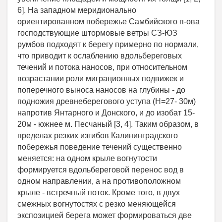
6]. На западном меридионально
ориентированном побережье Самбийского п-ова
господствующие штормовые ветры СЗ-ЮЗ
румбов подходят к берегу примерно по нормали,
что приводит к ослаблению вдольбереговых
течений и потока наносов, при относительном
возрастании роли миграционных подвижек и
поперечного выноса наносов на глубины - до
подножия древнеберегового уступа (Н=27- 30м)
напротив Янтарного и Донского, и до изобат 15-
20м - южнее м. Песчаный [3, 4]. Таким образом, в
пределах резких изгибов Калининградского
побережья поведение течений существенно
меняется: на одном крыле вогнутости
формируется вдольбереговой перенос вод в
одном направлении, а на противоположном
крыле - встречный поток. Кроме того, в двух
смежных вогнутостях с резко меняющейся
экспозицией берега может формироваться две