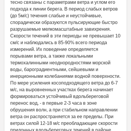
тесно связаны с параметрами ветра и углом его
подхода к линии берега. В период слабых ветров
(до 5м/с) течения слабые и неустойчивые,
спорадически образуются пульсирующие быстро
разрушаемые мелкомасштабные завихрения.
Скорости течений в эти периоды не превышает 10
см/с и наблюдались в 85-90% всего периода
измерений. Их поведение определяется
порывами ветра, а также локальными
термохалинными неоднородностями морской
воды, бароградиентными, сейшевыми и
инерционными колебаниями водной поверхности.
По мере усиления косоподходящего ветра до 6-7
м/с, на выровненных участках берега начинает
формироваться устойчивый вдольбереговой
перенос вод, - в первые 2-3 часа в зоне
обрушения волн, а при стабильном направлении
ветра он распространяется за ее пределы. При
ветрах силой 12-18 м/с преобладающие скорости
придонных вдольбереговых течений в районе