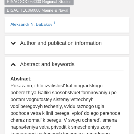
BISAC SOC053000 Regional Studies
BISAC TEC060000 Marine & Naval
1
Aleksandr N. Babakov
Author and publication information
Abstract and keywords
Abstract:
Pokazano, chto izvilistost' kaliningradskogo
poberezh'ya Baltiki sposobstvuet formirovaniyu po
bortam vognutostey sistemy vstrechnyh
vdol'beregovyh techeniy, vvidu raznogo ugla
podhoda vetra k linii berega, vplot' do ego perehoda
cherez normal' k beregu. V svoyu ochered', smena
napravleniya vetra privodit k smescheniyu zony
konvergencii vstrechnyh techeniy s zapadnogo