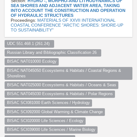
Section:
HYDRO -, MORPHO-AND LITHODYNAMICS OF
SEA SHORES AND ADJACENT WATER AREA, TAKING
INTO ACCOUNT THE CONSTRUCTION AND OPERATION
OF HYDRAULIC STRUCTURES
Proceedings:
MATERIALS OF XXVII INTERNATIONAL
COASTAL CONFERENCE "ARCTIC SHORES: SHORE-UP
TO SUSTAINABILITY"
UDC 551.468.1 (261.24)  
Russian Library and Bibliographic Classification 26  
BISAC NAT010000 Ecology
BISAC NAT045050 Ecosystems & Habitats / Coastal Regions & 
Shorelines
BISAC NAT025000 Ecosystems & Habitats / Oceans & Seas
BISAC NAT045030 Ecosystems & Habitats / Polar Regions
BISAC SCI081000 Earth Sciences / Hydrology
BISAC SCI092000 Global Warming & Climate Change
BISAC SCI020000 Life Sciences / Ecology
BISAC SCI039000 Life Sciences / Marine Biology