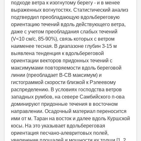
подходе ветра к изогнутому берегу - и в менее
выраженных вогнутостях. Статистический анализ
подтвердил преобладающую вдольбереговую
ориентацию течений вдоль действующего ветра,
даже с учетом преобладания слабых течений
(V<10 см/с, 85-90%), связь которых с ветром
наименее тесная. В диапазоне глубин 3-15 м
выявлена тенденция к вдольбереговой
ориентации векторов придонных течений с
максимумами повторяемости вдоль береговой
линии (преобладает В-СВ максимум) и
гистограммой скорости близкой к Рэлеевому
распределению. В условиях господства ветров
западных румбов, на севере Самбийского п-ова
доминируют придонные течения в восточном
направлении. Осадочный материал переносится
ими от м. Таран на восток и далее вдоль Куршской
косы. На это указывает вдольбереговая
ориентация песчано-алевритовых полей,
увеличение площадей и мощности их толщи [1, 2,