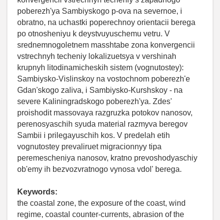
poberezh'ya Sambiyskogo p-ova na severnoe, i
obratno, na uchastki poperechnoy orientacii berega
po otnosheniyu k deystvuyuschemu vetru. V
srednemnogoletnem masshtabe zona konvergencii
vstrechnyh techeniy lokalizuetsya v vershinah
krupnyh litodinamicheskih sistem (vognutostey):
Sambiysko-Vislinskoy na vostochnom poberezh'e
Gdan'skogo zaliva, i Sambiysko-Kurshskoy - na
severe Kaliningradskogo poberezh'ya. Zdes'
proishodit massovaya razgruzka potokov nanosov,
perenosyaschih syuda material razmyva beregov
Sambii i prilegayuschih kos. V predelah etih
vognutostey prevaliruet migracionnyy tipa
peremescheniya nanosov, kratno prevoshodyaschiy
ob'emy ih bezvozvratnogo vynosa vdol' berega.
Keywords:
the coastal zone, the exposure of the coast, wind
regime, coastal counter-currents, abrasion of the