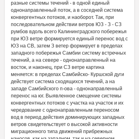
разные системы течений - в одной единый
однонаправленный поток, а в соседней система
конвергентных потоков, и наоборот. Так, при
последовательном действии ветров ЮЗ - З - СЗ
румбов вдоль всего Калининградского побережья
при ЮЗ ветре формируется единый перенос вод с
ЮЗ на СВ, затем З ветер формирует в пределах
западного побережья Самбии систему встречных
течений, а на севере - однонаправленный на
восток, и наконец, при СЗ ветре картина
меняется: в пределах Самбийско- Куршской дуги
действует система сходящихся течений, а на
западе Самбийского п-ова - однонаправленный
перенос на юг. Выявленное смещение системы
конвергентных потоков с участка на участок и их
чередование с однонаправленным переносом
вод в период действия доминирующих западных
ветров свидетельствует о высокой активности
миграционного типа движений прибрежных
наносов, как на западном, так и на северном