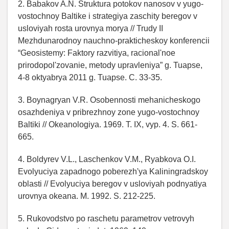
2. Babakov A.N. Struktura potokov nanosov v yugo-
vostochnoy Baltike i strategiya zaschity beregov v
usloviyah rosta urovnya morya // Trudy II
Mezhdunarodnoy nauchno-prakticheskoy konferencii
“Geosistemy: Faktory razvitiya, racional'noe
prirodopol'zovanie, metody upravleniya” g. Tuapse,
4-8 oktyabrya 2011 g. Tuapse. C. 33-35.
3. Boynagryan V.R. Osobennosti mehanicheskogo
osazhdeniya v pribrezhnoy zone yugo-vostochnoy
Baltiki // Okeanologiya. 1969. T. IX, vyp. 4. S. 661-
665.
4. Boldyrev V.L., Laschenkov V.M., Ryabkova O.I.
Evolyuciya zapadnogo poberezh'ya Kaliningradskoy
oblasti // Evolyuciya beregov v usloviyah podnyatiya
urovnya okeana. M. 1992. S. 212-225.
5. Rukovodstvo po raschetu parametrov vetrovyh