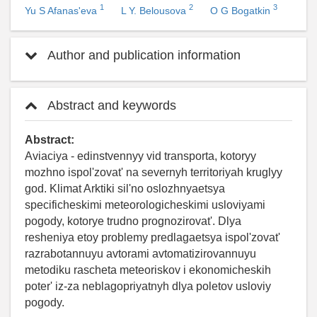
1
2
3
Yu S Afanas'eva
L Y. Belousova
O G Bogatkin
Author and publication information
Abstract and keywords
Abstract:
Aviaciya - edinstvennyy vid transporta, kotoryy
mozhno ispol'zovat' na severnyh territoriyah kruglyy
god. Klimat Arktiki sil'no oslozhnyaetsya
specificheskimi meteorologicheskimi usloviyami
pogody, kotorye trudno prognozirovat'. Dlya
resheniya etoy problemy predlagaetsya ispol'zovat'
razrabotannuyu avtorami avtomatizirovannuyu
metodiku rascheta meteoriskov i ekonomicheskih
poter' iz-za neblagopriyatnyh dlya poletov usloviy
pogody.