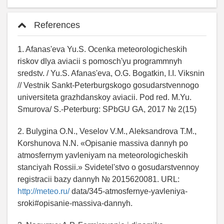
References
1. Afanas'eva Yu.S. Ocenka meteorologicheskih
riskov dlya aviacii s pomosch'yu programmnyh
sredstv. / Yu.S. Afanas'eva, O.G. Bogatkin, I.I. Viksnin
// Vestnik Sankt-Peterburgskogo gosudarstvennogo
universiteta grazhdanskoy aviacii. Pod red. M.Yu.
Smurova/ S.-Peterburg: SPbGU GA, 2017 № 2(15)
2. Bulygina O.N., Veselov V.M., Aleksandrova T.M.,
Korshunova N.N. «Opisanie massiva dannyh po
atmosfernym yavleniyam na meteorologicheskih
stanciyah Rossii.» Svidetel'stvo o gosudarstvennoy
registracii bazy dannyh № 2015620081. URL:
http://meteo.ru/
data/345-atmosfernye-yavleniya-
sroki#opisanie-massiva-dannyh.