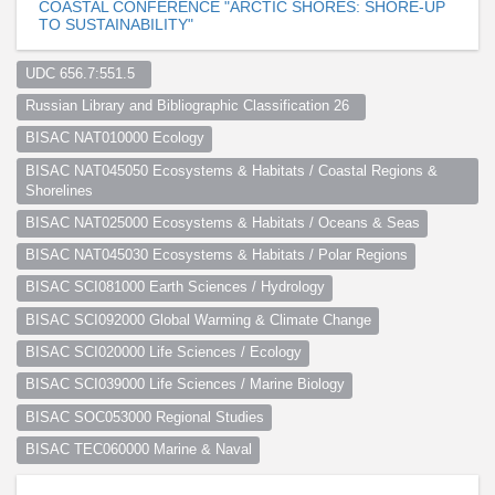
COASTAL CONFERENCE "ARCTIC SHORES: SHORE-UP
TO SUSTAINABILITY"
UDC 656.7:551.5  
Russian Library and Bibliographic Classification 26  
BISAC NAT010000 Ecology
BISAC NAT045050 Ecosystems & Habitats / Coastal Regions & 
Shorelines
BISAC NAT025000 Ecosystems & Habitats / Oceans & Seas
BISAC NAT045030 Ecosystems & Habitats / Polar Regions
BISAC SCI081000 Earth Sciences / Hydrology
BISAC SCI092000 Global Warming & Climate Change
BISAC SCI020000 Life Sciences / Ecology
BISAC SCI039000 Life Sciences / Marine Biology
BISAC SOC053000 Regional Studies
BISAC TEC060000 Marine & Naval