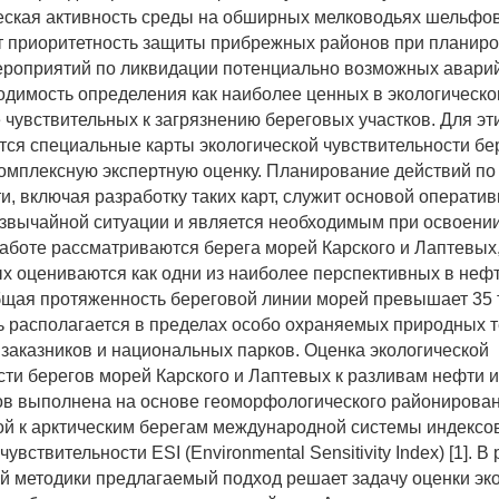
ская активность среды на обширных мелководьях шельфов
т приоритетность защиты прибрежных районов при планиро
роприятий по ликвидации потенциально возможных авари
одимость определения как наиболее ценных в экологическ
е чувствительных к загрязнению береговых участков. Для эт
ся специальные карты экологической чувствительности бе
мплексную экспертную оценку. Планирование действий по
и, включая разработку таких карт, служит основой операти
звычайной ситуации и является необходимым при освоени
аботе рассматриваются берега морей Карского и Лаптевы
х оцениваются как одни из наиболее перспективных в неф
щая протяженность береговой линии морей превышает 35 т
ь располагается в пределах особо охраняемых природных т
 заказников и национальных парков. Оценка экологической
сти берегов морей Карского и Лаптевых к разливам нефти и
в выполнена на основе геоморфологического районирован
й к арктическим берегам международной системы индексо
чувствительности ESI (Environmental Sensitivity Index) [1]. В
 методики предлагаемый подход решает задачу оценки эк