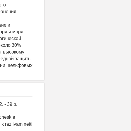
ого
ранения
зие и
оря и моря
огической
 около 30%
ет высокому
ередной защиты
ении шельфовых
. - 39 p.
icheskie
k razlivam nefti