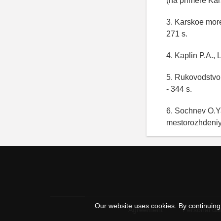
(na primere Kar
3. Karskoe more
271 s.
4. Kaplin P.A., 
5. Rukovodstvo 
- 344 s.
6. Sochnev O.Ya
mestorozhdeniy 
Our website uses cookies. By continuing 
Agreement
Personal dat