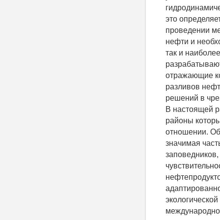
гидродинамиче
это определяе
проведении ме
нефти и необх
так и наиболе
разрабатывают
отражающие ко
разливов нефт
решений в чре
В настоящей р
районы которы
отношении. Об
значимая част
заповедников,
чувствительно
нефтепродукто
адаптированно
экологической 
международной