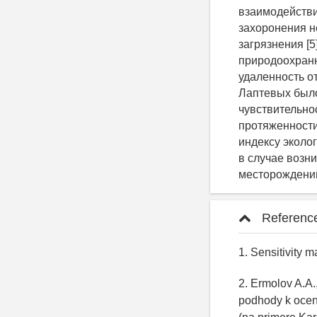
взаимодействи
захоронения н
загрязнения [5
природоохранн
удаленность о
Лаптевых было
чувствительнос
протяженности
индексу эколо
в случае возн
месторождени
Referenc
1. Sensitivity m
2. Ermolov A.A.
podhody k ocenk