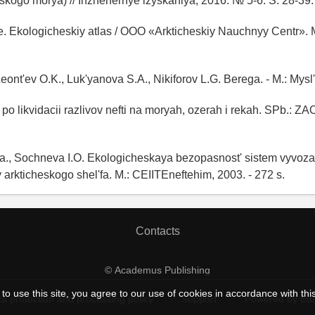
skogo morya) // Inzhenernye izyskaniya, 2016. № 5-6. S. 28-39.
. Ekologicheskiy atlas / OOO «Arkticheskiy Nauchnyy Centr». 
Leont'ev O.K., Luk'yanova S.A., Nikiforov L.G. Berega. - M.: Mysl'
po likvidacii razlivov nefti na moryah, ozerah i rekah. SPb.: Z
., Sochneva I.O. Ekologicheskaya bezopasnost' sistem vyvoza 
arkticheskogo shel'fa. M.: CEIITEneftehim, 2003. - 272 s.
Contacts
© Academus Publishing
to use this site, you agree to our use of cookies in accordance with thi
a protection and processing policy
Support
Powered by Ed