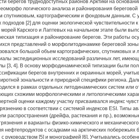
сти берегов труднодоступных районов Арктики на основани
геоморфо логического анализа и районирования береговой
 спутниковым, картографическим и фондовым данным. С 
 подходов [2] для оценки экологической чувствительности 
 морей Карского и Лаптевых на начальном этапе были вы
ская типизация и районирование берегов. Эти работы ос
хся представлений о морфолитодинамике береговой зоны 
зовался большой объем картографических, спутниковых и 
иалы экспедиционных исследований различных лет, имеющ
ы [3, 4]. В основу морфодинамической типизации были по
ссификации берегов внутренних и окраинных морей, учит
иротной зональности и природной специфики региона. Да
одился в рамках отдельных литодинамических систем или о
ающих схожими морфологическими и литологическими хара
пертной оценки каждому участку присваивался индекс чувст
рязнению в соответствии с системой индексов ESI. Типы а
ели распространения (дрейфа, растекания и пр.), возможн
грязнения и варианты физико-химического и механического
я нефтепродуктов с осадками на арктических побережьях 
 с руководством [5] и монографией [6]. Учитывались особен