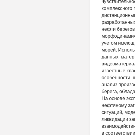
чувствительно
комплексного 
дистанционным
разработанных
нефти берегов
морфодинамиче
учетом имеющи
морей. Исполь
данных, матер
видеоматериал
известные кла
особенности ш
анализ произв
берега, облад
На основе экс
нефтяному заг
ситуаций, мод
ликвидации за
взаимодействи
в соответствии