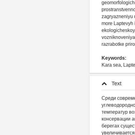
geomorfologiche
prostranstvenn
zagryazneniyu u
more Laptevyh 
ekologicheskoy 
vozniknoveniya r
razrabotke prir
Keywords:
Kara sea, Lapte
Text
Среди совреме
углеводородно
температур во
консервации а
берегах сущес
увеличивается