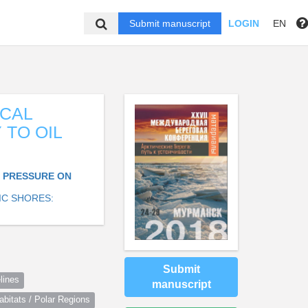
Submit manuscript
LOGIN
EN
CAL
 TO OIL
 PRESSURE ON
IC SHORES:
Submit
lines
manuscript
itats / Polar Regions