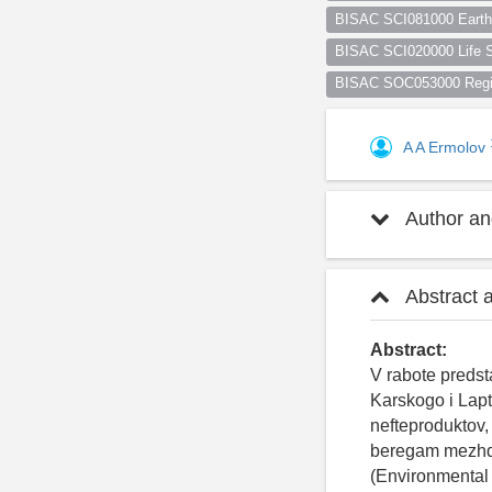
BISAC SCI081000 Earth 
BISAC SCI020000 Life S
BISAC SOC053000 Regio
A A Ermolov
Author and
Abstract 
Abstract:
V rabote predst
Karskogo i Lapt
nefteproduktov
beregam mezhdu
(Environmental 