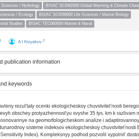
Sciences / Hydrology
BISAC SCI092000 Global Warming & Climate Chan
ciences / Ecology
BISAC SCI039000 Life Sciences / Marine Biology
nal Studies
BISAC TEC060000 Marine & Naval
1
2
A I Kizyakov
 publication information
and keywords
avleny rezul'taty ocenki ekologicheskoy chuvstvitel'nosti bereg
evyh obschey protyazhennost'yu svyshe 35 tys. km k razlivam ne
, osnovannye na geomorfologicheskom analize i adaptirovannoy
narodnoy sisteme indeksov ekologicheskoy chuvstvitel'nosti 
Sensitivity Index). Kompleksnyy podhod pozvolil vypolnit' dost