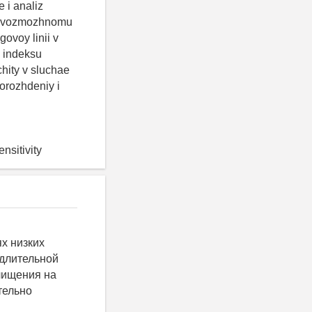
 i analiz
 k vozmozhnomu
ovoy linii v
 indeksu
hity v sluchae
torozhdeniy i
nsitivity
х низких
 длительной
чищения на
тельно