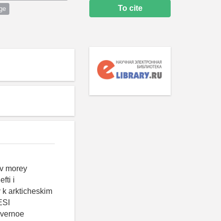
To cite
ge
ov morey
fti i
 k arkticheskim
ESI
overnoe