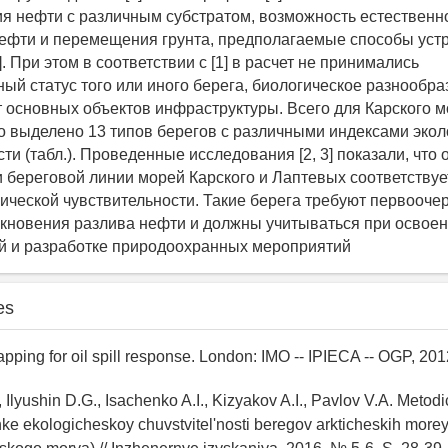
я нефти с различным субстратом, возможность естественн
ефти и перемещения грунта, предполагаемые способы уст
]. При этом в соответствии с [1] в расчет не принимались
ый статус того или иного берега, биологическое разнообра
т основных объектов инфраструктуры. Всего для Карского м
 выделено 13 типов берегов с различными индексами экол
ти (табл.). Проведенные исследования [2, 3] показали, что
 береговой линии морей Карского и Лаптевых соответству
гической чувствительности. Такие берега требуют первооч
икновения разлива нефти и должны учитываться при осво
й и разработке природоохранных мероприятий
es
apping for oil spill response. London: IMO -- IPIECA -- OGP, 2012
, Ilyushin D.G., Isachenko A.I., Kizyakov A.I., Pavlov V.A. Metod
e ekologicheskoy chuvstvitel'nosti beregov arkticheskih morey 