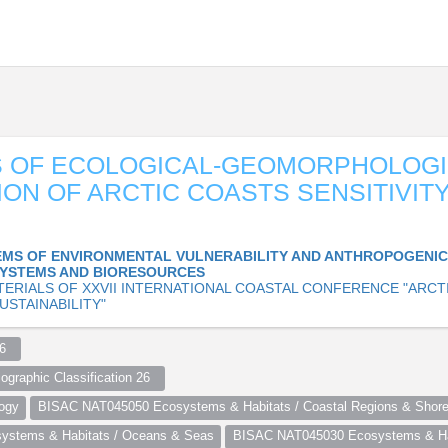
S OF ECOLOGICAL-GEOMORPHOLOGI
ION OF ARCTIC COASTS SENSITIVITY
MS OF ENVIRONMENTAL VULNERABILITY AND ANTHROPOGENIC
YSTEMS AND BIORESOURCES
TERIALS OF XXVII INTERNATIONAL COASTAL CONFERENCE "ARCT
USTAINABILITY"
6  
ographic Classification 26  
ogy
BISAC NAT045050 Ecosystems & Habitats / Coastal Regions & Shore
stems & Habitats / Oceans & Seas
BISAC NAT045030 Ecosystems & Hab