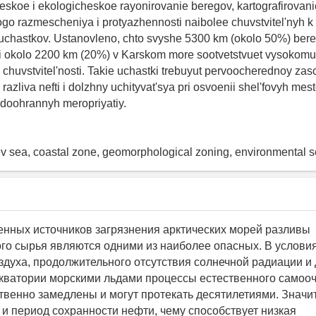
skoe i ekologicheskoe rayonirovanie beregov, kartografirovanie
ogo razmescheniya i protyazhennosti naibolee chuvstvitel'nyh
chastkov. Ustanovleno, chto svyshe 5300 km (okolo 50%) bereg
i okolo 2200 km (20%) v Karskom more sootvetstvuet vysokomu
chuvstvitel'nosti. Takie uchastki trebuyut pervoocherednoy zasc
azliva nefti i dolzhny uchityvat'sya pri osvoenii shel'fovyh mes
odoohrannyh meropriyatiy.
v sea, coastal zone, geomorphological zoning, environmental se
нных источников загрязнения арктических морей разливы
го сырья являются одними из наиболее опасных. В условия
здуха, продолжительного отсутствия солнечной радиации и
кватории морскими льдами процессы естественного самоо
твенно замедлены и могут протекать десятилетиями. Значи
 и период сохранности нефти, чему способствует низкая