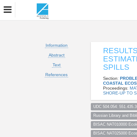
Information
RESULT
Abstract
ESTIMAT
Text
SPILLS
References
Section:
PROBLE
COASTAL ECOS
Proceedings:
MA
SHORE-UP TO S
UDC 504.054: 551.435.3
Russian Library and Bibli
BISAC NAT010000 Ecol
BISAC NAT025000 Ecosy