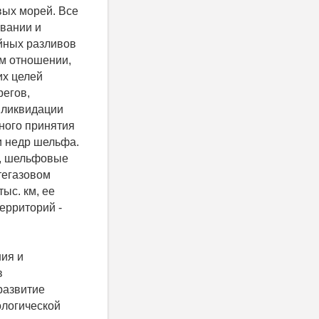
ых морей. Все
вании и
йных разливов
ом отношении,
их целей
регов,
 ликвидации
вного принятия
и недр шельфа.
х, шельфовые
тегазовом
ыс. км, ее
ерриторий -
ия и
в
 развитие
ологической