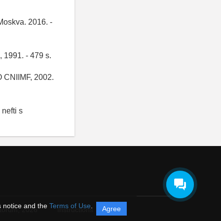
Moskva. 2016. -
, 1991. - 479 s.
AO CNIIMF, 2002.
nefti s
s notice and the
Terms of Use
.
Agree
itorum,
2026
Instructions