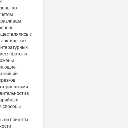
и
 зоны по
учетом
к разливам
полнены
уществлялись с
арктических
литературных
иеся фото- и
ложены
ывающие
льнейший
трезков
ктеристиками.
вительности к
варийных
ые способы
были приняты
ности